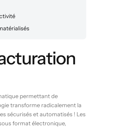
tivité
matérialisés
facturation
rmatique permettant de
ogie transforme radicalement la
s sécurisés et automatisés ! Les
s sous format électronique,