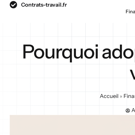
Contrats-travail.fr
Fin
Pourquoi adopt
Accueil
»
Fin
A