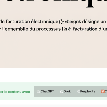
ChatGPT
Grok
Perplexity
C
r le contenu avec :