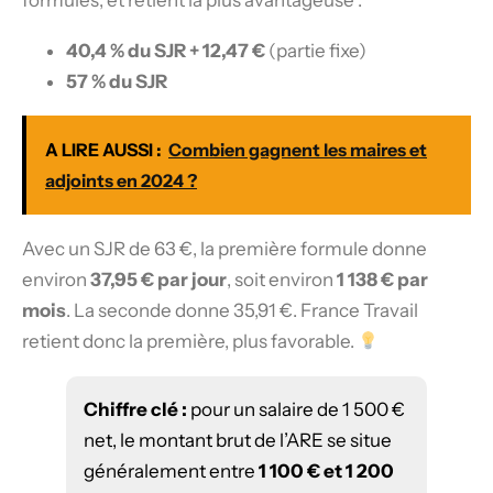
formules, et retient la plus avantageuse :
40,4 % du SJR + 12,47 €
(partie fixe)
57 % du SJR
A LIRE AUSSI :
Combien gagnent les maires et
adjoints en 2024 ?
Avec un SJR de 63 €, la première formule donne
environ
37,95 € par jour
, soit environ
1 138 € par
mois
. La seconde donne 35,91 €. France Travail
retient donc la première, plus favorable.
Chiffre clé :
pour un salaire de 1 500 €
net, le montant brut de l’ARE se situe
généralement entre
1 100 € et 1 200