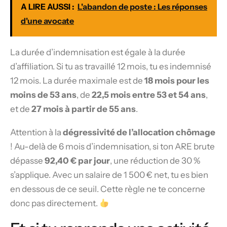
A LIRE AUSSI :
L'abandon de poste : Les réponses
d'une avocate
La durée d’indemnisation est égale à la durée
d’affiliation. Si tu as travaillé 12 mois, tu es indemnisé
12 mois. La durée maximale est de
18 mois pour les
moins de 53 ans
, de
22,5 mois entre 53 et 54 ans
,
et de
27 mois à partir de 55 ans
.
Attention à la
dégressivité de l’allocation chômage
! Au-delà de 6 mois d’indemnisation, si ton ARE brute
dépasse
92,40 € par jour
, une réduction de 30 %
s’applique. Avec un salaire de 1 500 € net, tu es bien
en dessous de ce seuil. Cette règle ne te concerne
donc pas directement.