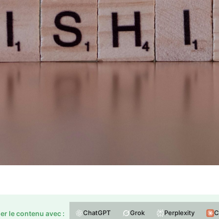
ChatGPT
Grok
Perplexity
C
r le contenu avec :