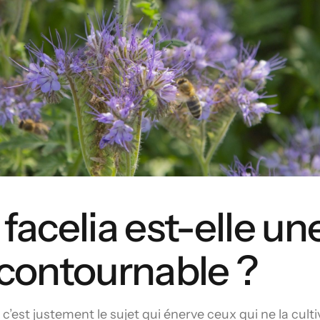
 facelia est-elle un
ncontournable ?
, c’est justement le sujet qui énerve ceux qui ne la cult