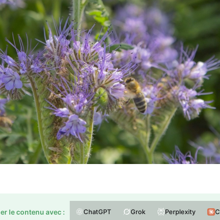
ChatGPT
Grok
Perplexity
C
r le contenu avec :