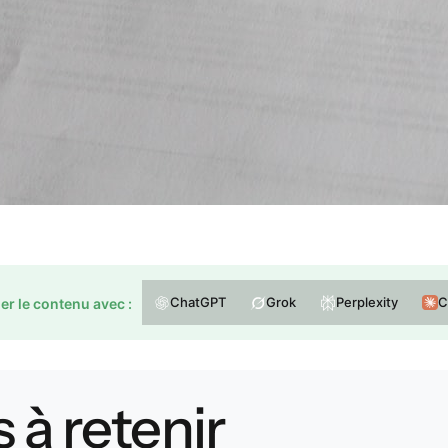
ChatGPT
Grok
Perplexity
C
r le contenu avec :
 à retenir