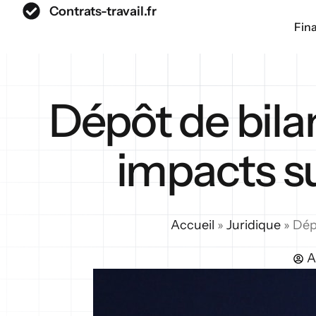
Contrats-travail.fr
Fin
Dépôt de bila
impacts su
Accueil
»
Juridique
»
Dép
A