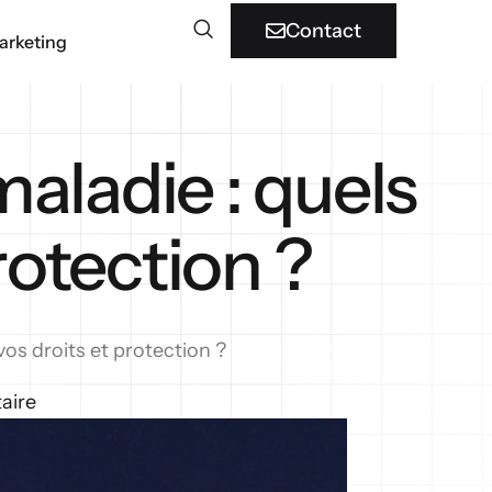
Contact
arketing
aladie : quels
rotection ?
os droits et protection ?
aire