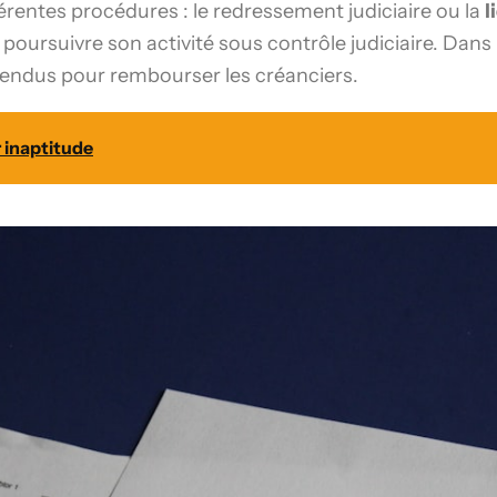
érentes procédures : le redressement judiciaire ou la
l
 poursuivre son activité sous contrôle judiciaire. Dans 
 vendus pour rembourser les créanciers.
 inaptitude