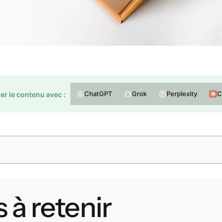
ChatGPT
Grok
Perplexity
C
r le contenu avec :
 à retenir