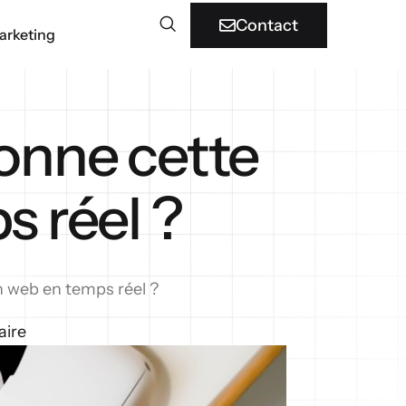
Contact
arketing
onne cette
s réel ?
 web en temps réel ?
aire