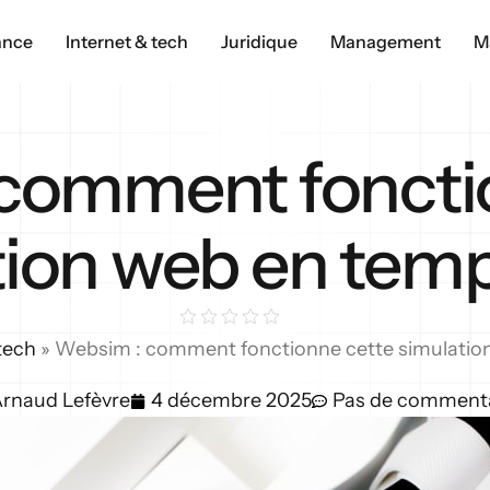
ance
Internet & tech
Juridique
Management
M
comment foncti
ion web en temp
tech
»
Websim : comment fonctionne cette simulation
rnaud Lefèvre
4 décembre 2025
Pas de comment