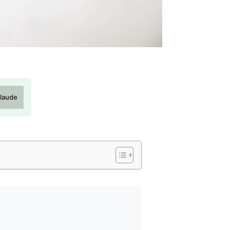
laude