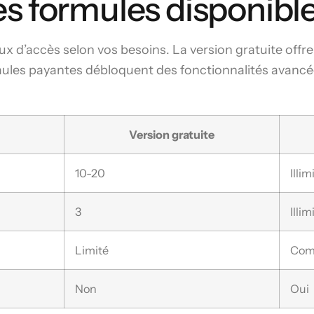
es formules disponibl
 d’accès selon vos besoins. La version gratuite offr
mules payantes débloquent des fonctionnalités avancé
Version gratuite
10-20
Illim
3
Illim
Limité
Com
Non
Oui